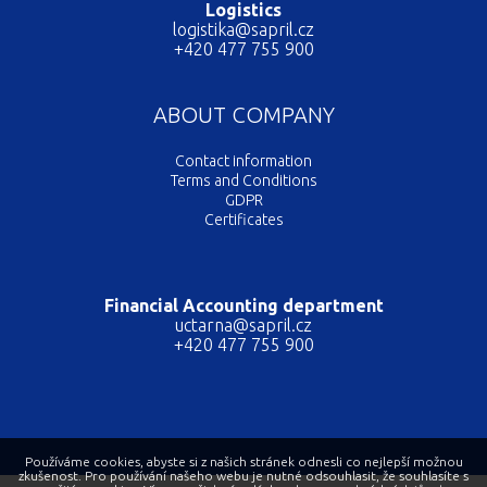
Logistics
logistika@sapril.cz
+420 477 755 900
ABOUT COMPANY
Contact information
Terms and Conditions
GDPR
Certificates
Financial Accounting department
uctarna@sapril.cz
+420 477 755 900
Používáme cookies, abyste si z našich stránek odnesli co nejlepší možnou
zkušenost. Pro používání našeho webu je nutné odsouhlasit, že souhlasíte s