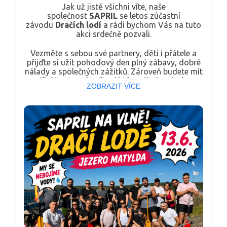
Jak už jistě všichni víte, naše
společnost
SAPRIL
se letos zúčastní
závodu
Dračích lodí
a rádi bychom Vás na tuto
akci srdečně pozvali.
Vezměte s sebou své partnery, děti i přátele a
přijďte si užít pohodový den plný zábavy, dobré
nálady a společných zážitků. Zároveň budete mít
příležitost podpořit náš tým při závodech a
ZOBRAZIT VÍCE
vytvořit mu tu pravou fanouškovskou
atmosféru.
📅
Kdy
: sobota 13. června 2026 od 9:00. Náš tým
startuje v 11:30.
📍
Kde
: jezero Matylda, Most
Po celou dobu konání bude pro Vás připraven
také
stánek společnosti SAPRIL
, kde se můžete
zastavit.
Budeme moc rádi, když přijdete strávit alespoň
část dne s námi a podpoříte náš závodní tým.
Těšíme se na setkání s Vámi a na Vaši