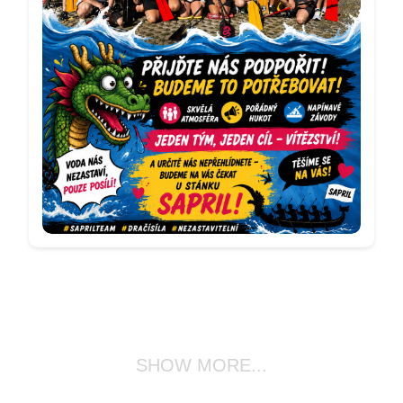
podporu!
S přáním hezkého dne
Tým SAPRIL 🐉🛶
SHOW MORE...