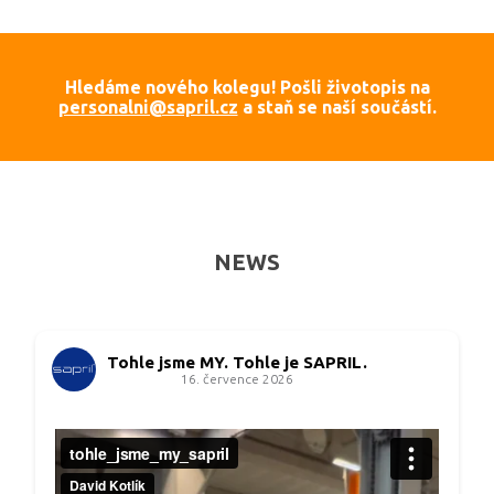
Hledáme nového kolegu!
Pošli životopis na
personalni@sapril.cz
a staň se naší součástí.
NEWS
Tohle jsme MY. Tohle je SAPRIL.
16. července 2026