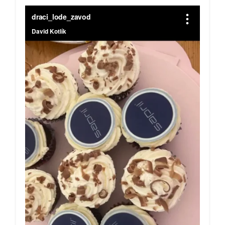
Velké poděkování patří všem, kteří usedli do
lodě a bojovali o každý záběr pádlem, stejně
jako těm, kteří dorazili fandit a vytvořili nám z
břehu neuvěřitelnou podporu. Děkujeme také
všem za dobroty, které jsme společně sdíleli – i
díky nim měl celý den tu pravou týmovou
příchuť.
Takové chvíle nám připomínají, že skutečná síla
nevzniká jen na pracovišti, ale především v
lidech, kteří táhnou za jeden provaz.
Ve vlně je síla. A my jsme ji společně
ukázali. 💙
#Sapril #DračíLodě #VeVlněJeSíla
#TýmovýDuch #SpoluJsmeSilnější
#FiremníKultura