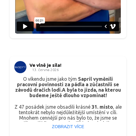
Ve vlně je síla!
13. června 2026
O víkendu jsme jako tým
Sapril vyměnili
pracovní povinnosti za pádla a zúčastnili se
závodů dračích lodí.
A byla to jízda, na kterou
budeme ještě dlouho vzpomínat!
Z 47 posádek jsme obsadili krásné
31. místo
, ale
tentokrát nebylo nejdůležitější umístění v cíli.
Mnohem cennější pro nás bylo to, že jsme se
sešli napříč firmou, podpořili jeden druhého a
ZOBRAZIT VÍCE
užili si den plný energie, smíchu a skvělé
atmosféry.