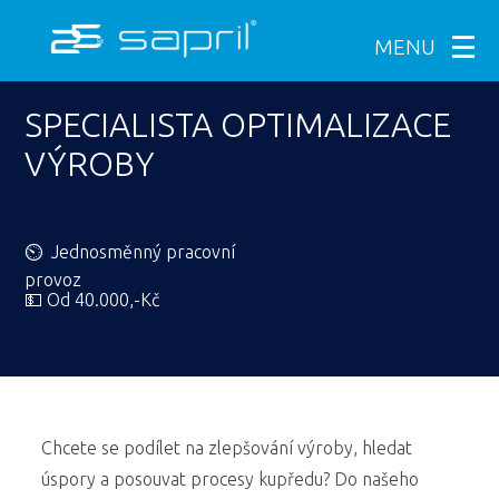
MENU
SPECIALISTA OPTIMALIZACE
VÝROBY
⏲ Jednosměnný pracovní
provoz
💵 Od 40.000,-Kč
Chcete se podílet na zlepšování výroby, hledat
úspory a posouvat procesy kupředu? Do našeho